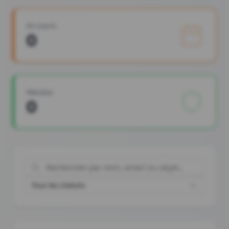
En cours
0
Résolus
0
Tous les statuts