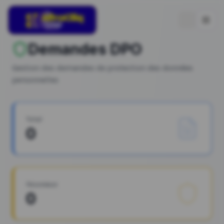
Demandes DPO
Gestion des demandes de protection des données
personnelles
Total
0
Nouveaux
0