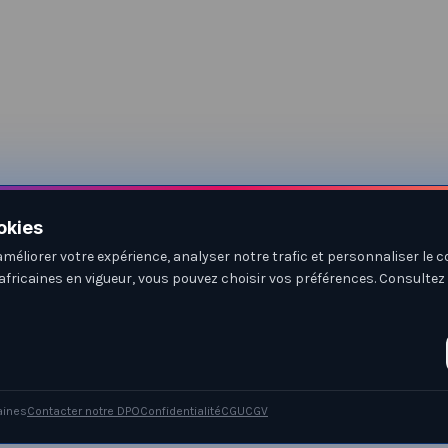
okies
améliorer votre expérience, analyser notre trafic et personnaliser l
africaines en vigueur, vous pouvez choisir vos préférences. Consultez
aines
Contacter notre DPO
Confidentialité
CGU
CGV