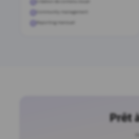
Création de contenu visuel
Community management
Reporting mensuel
Prêt 
O