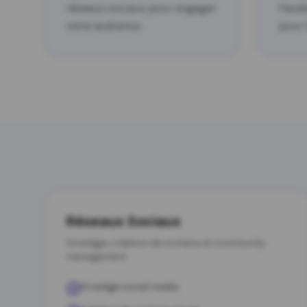
réseaux sociaux pour engager
Faceb
votre audience.
pour 
Réseaux Sociaux
Stratégie, création de contenu et community
management
Stratégie social media