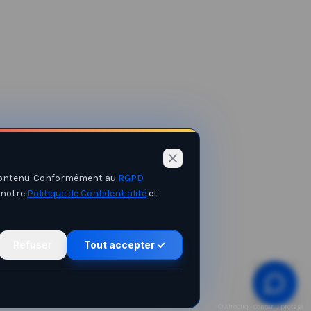
e contenu. Conformément au
RGPD
 notre
Politique de Confidentialité
et
Refuser
Tout accepter ✓
© AfroCliq - Contenu protégé