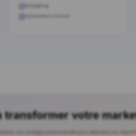
Retargeting
Optimisation continue
à transformer votre marke
btenez une stratégie personnalisée pour atteindre vos objectif