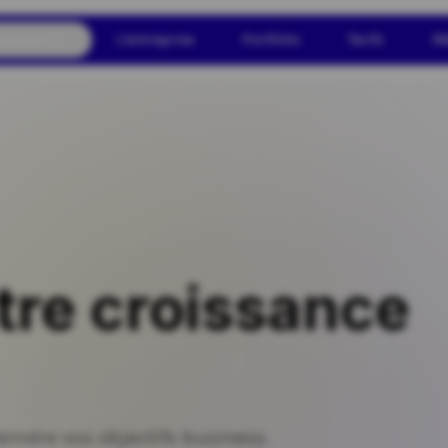
olutions
L'entreprise
Portfolio
Tarifs
Mé
tre croissance
eindre vos objectifs business.