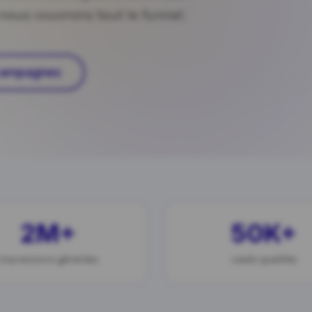
 nous couvrons tout le funnel.
 campagnes
2M+
50K+
Impressions générées
Leads qualifiés