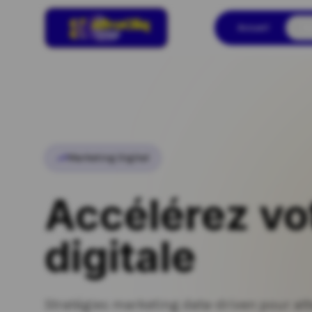
Accueil
S
Marketing Digital
Accélérez vo
digitale
Stratégies marketing data-driven pour att