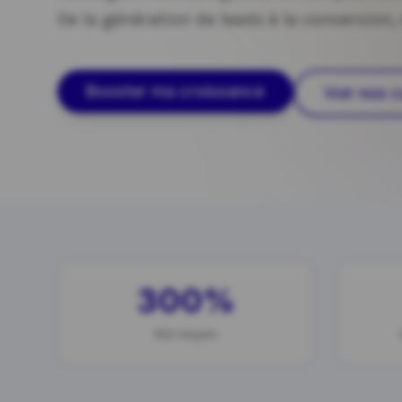
De la génération de leads à la conversion,
Booster ma croissance
Voir nos
300%
ROI moyen