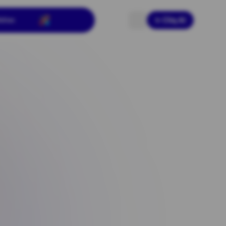
dias
NuruCliq
✨ Cliq AI