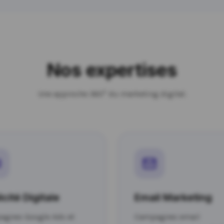
Nos expertises
Une approche 360° du marketing digital.
icité Digitale
Email Marketing
agnes Google Ads et
Campagnes email