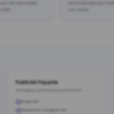
ook Ads optimisées
personnalisées pour fidé
le ROI.
vos clients.
Publicité Payante
Campagnes publicitaires performantes
Google Ads
Facebook & Instagram Ads