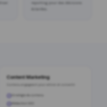
liser
reporting pour des décisions
éclairées.
Content Marketing
Contenu engageant pour attirer et convertir
Stratégie de contenu
Rédaction SEO