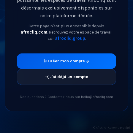
puissante, les espaces de travail AfroCliq sont
désormais exclusivement disponibles sur
notre plateforme dédiée.
Cette page n'est plus accessible depuis
afrocliq.com
. Retrouvez votre espace de travail
afrocliq.group
sur
.
✨ Créer mon compte
J'ai déjà un compte
Des questions ? Contactez-nous sur
hello@afrocliq.com
© AfroCliq - Contenu protégé